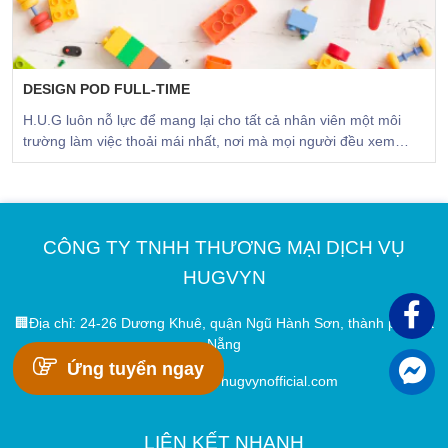
DESIGN POD FULL-TIME
H.U.G luôn nỗ lực để mang lại cho tất cả nhân viên một môi
trường làm việc thoải mái nhất, nơi mà mọi người đều xem
nhau là gia đình ✨.
CÔNG TY TNHH THƯƠNG MẠI DỊCH VỤ
HUGVYN
🏢Địa chỉ: 24-26 Dương Khuê, quận Ngũ Hành Sơn, thành phố Đà
Nẵng
Ứng tuyển ngay
📧Email: admin@hugvynofficial.com
LIÊN KẾT NHANH