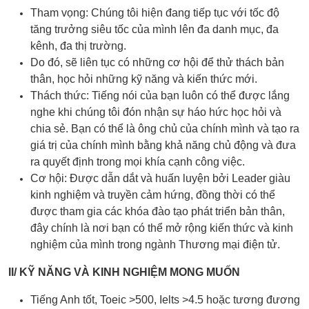
Tham vọng: Chúng tôi hiện đang tiếp tục với tốc độ
tăng trưởng siêu tốc của mình lên đa danh mục, đa
kênh, đa thị trường.
Do đó, sẽ liên tục có những cơ hội để thử thách bản
thân, học hỏi những kỹ năng và kiến ​​thức mới.
Thách thức: Tiếng nói của bạn luôn có thể được lắng
nghe khi chúng tôi đón nhận sự háo hức học hỏi và
chia sẻ. Bạn có thể là ông chủ của chính mình và tạo ra
giá trị của chính mình bằng khả năng chủ động và đưa
ra quyết định trong mọi khía cạnh công việc.
Cơ hội: Được dẫn dắt và huấn luyện bởi Leader giàu
kinh nghiệm và truyền cảm hứng, đồng thời có thể
được tham gia các khóa đào tạo phát triển bản thân,
đây chính là nơi bạn có thể mở rộng kiến ​​thức và kinh
nghiệm của mình trong ngành Thương mại điện tử.
II/ KỸ NĂNG VÀ KINH NGHIỆM MONG MUỐN
Tiếng Anh tốt, Toeic >500, Ielts >4.5 hoặc tương đương