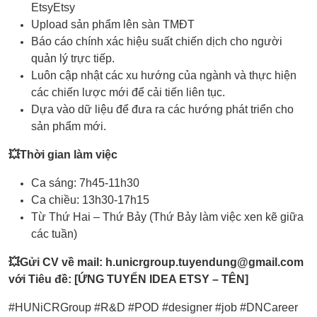
EtsyEtsy
Upload sản phẩm lên sàn TMĐT
Báo cáo chính xác hiệu suất chiến dịch cho người
quản lý trực tiếp.
Luôn cập nhật các xu hướng của ngành và thực hiện
các chiến lược mới để cải tiến liên tục.
Dựa vào dữ liệu để đưa ra các hướng phát triển cho
sản phẩm mới.
💥Thời gian làm việc
Ca sáng: 7h45-11h30
Ca chiều: 13h30-17h15
Từ Thứ Hai – Thứ Bảy (Thứ Bảy làm việc xen kẽ giữa
các tuần)
💥Gửi CV về mail: h.unicrgroup.tuyendung@gmail.com
với Tiêu đề: [ỨNG TUYỂN IDEA ETSY – TÊN]
#HUNiCRGroup #R&D #POD #designer #job #DNCareer