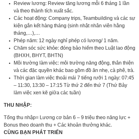
Review lương: Review tăng lương mỗi 6 tháng 1 lần
và theo thành tích xuất sắc.
Các hoạt động: Company trips, Teambuilding và các sự
kiện gắn kết hàng tháng (sinh nhật nhân viên hằng
tháng,…),…
Phép năm: 12 ngày nghỉ phép có lương/ 1 năm.
Chăm sóc sức khỏe: đóng bảo hiểm theo Luật lao động
(BHXH, BHYT, BHTN)
Môi trường làm việc: môi trường năng động, thân thiện
và các đặc quyền khác bao gồm đồ ăn nhẹ, cà phê, trà.
Thời gian làm việc thoải mái 7 tiếng rưỡi 1 ngày: 07:45
– 11:30, 13:30 – 17:15 Từ thứ 2 đến thứ 7 (Thứ Bảy
làm việc xen kẽ giữa các tuần)
THU NHẬP:
Tổng thu nhập= Lương cơ bản 6 – 9 triệu theo năng lực +
Bonus theo doanh thu + Các khoản thưởng khác.
CÙNG BẠN PHÁT TRIỂN